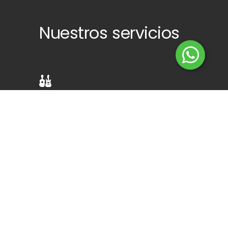
Nuestros servicios
BANDAS
Cumbia - Cumbia Santafesina
Cumbia Canchera - Cuarteto
DJ´s - Grupos Exclusivos
Pop - Rock - Melódico - Reggae
Tributos - Homenajes - Covers
Tango - Salsa - Merengue